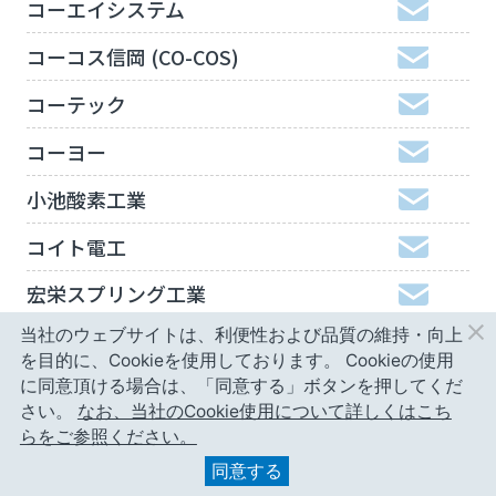
コーエイシステム
コーコス信岡 (CO-COS)
コーテック
コーヨー
小池酸素工業
コイト電工
宏栄スプリング工業
当社のウェブサイトは、利便性および品質の維持・向上
工機ホールディングスジャパン
を目的に、Cookieを使用しております。
Cookieの使用
弘進ゴム
に同意頂ける場合は、「同意する」ボタンを押してくだ
さい。
なお、当社のCookie使用について詳しくはこち
神津精機
らをご参照ください。
同意する
甲南精工