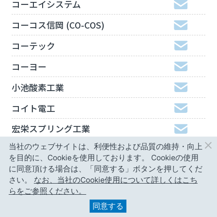
コーエイシステム
コーコス信岡 (CO-COS)
コーテック
コーヨー
小池酸素工業
コイト電工
宏栄スプリング工業
当社のウェブサイトは、利便性および品質の維持・向上
工機ホールディングスジャパン
を目的に、Cookieを使用しております。
Cookieの使用
弘進ゴム
に同意頂ける場合は、「同意する」ボタンを押してくだ
さい。
なお、当社のCookie使用について詳しくはこち
神津精機
らをご参照ください。
同意する
甲南精工