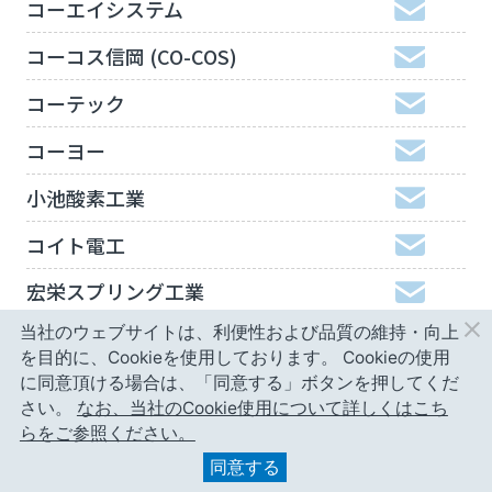
コーエイシステム
コーコス信岡 (CO-COS)
コーテック
コーヨー
小池酸素工業
コイト電工
宏栄スプリング工業
当社のウェブサイトは、利便性および品質の維持・向上
工機ホールディングスジャパン
を目的に、Cookieを使用しております。
Cookieの使用
弘進ゴム
に同意頂ける場合は、「同意する」ボタンを押してくだ
さい。
なお、当社のCookie使用について詳しくはこち
神津精機
らをご参照ください。
同意する
甲南精工