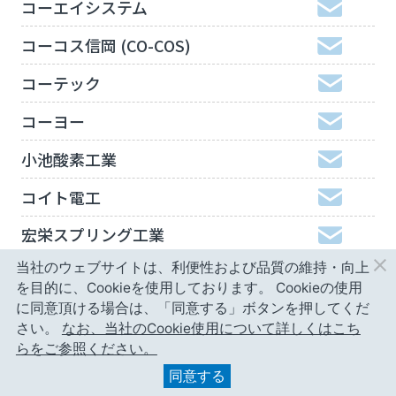
コーエイシステム
コーコス信岡 (CO-COS)
コーテック
コーヨー
小池酸素工業
コイト電工
宏栄スプリング工業
当社のウェブサイトは、利便性および品質の維持・向上
工機ホールディングスジャパン
を目的に、Cookieを使用しております。
Cookieの使用
弘進ゴム
に同意頂ける場合は、「同意する」ボタンを押してくだ
さい。
なお、当社のCookie使用について詳しくはこち
神津精機
らをご参照ください。
同意する
甲南精工