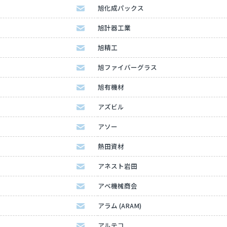
旭化成パックス
旭計器工業
旭精工
旭ファイバーグラス
旭有機材
アズビル
アソー
熱田資材
アネスト岩田
アベ機械商会
アラム (ARAM)
アルテコ