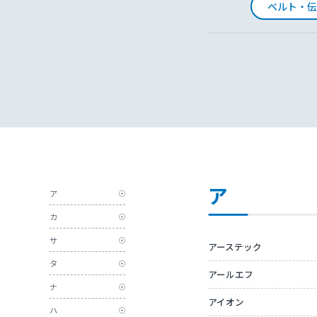
ベルト・伝
ア
ア
カ
サ
アーステック
タ
アールエフ
ナ
アイオン
ハ