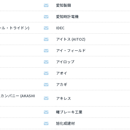
愛知製鋼
愛知時計電機
ディール・トライドン)
IDEC
アイトス (AITOZ)
アイ・フィールド
アイロップ
アオイ
アカギ
パニー (AKASHI
アキレス
曙ブレーキ工業
旭化成建材