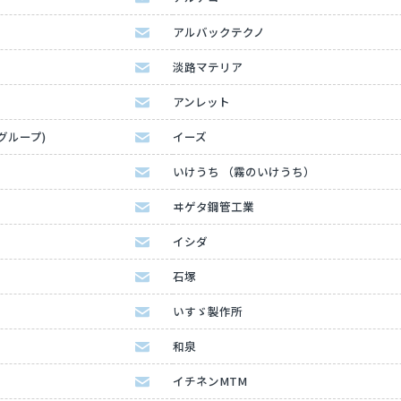
アルバックテクノ
淡路マテリア
アンレット
Kグループ)
イーズ
いけうち （霧のいけうち）
ヰゲタ鋼管工業
イシダ
石塚
いすゞ製作所
和泉
イチネンMTM