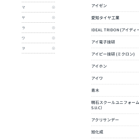
アイゼン
マ
愛知タイヤ工業
ヤ
ラ
IDEAL TRIDON (アイ
ワ
アイ電子技研
ヲ
アイピー技研 (ミクロン)
アイホン
アイワ
青木
明石スクールユニフォームカン
S.U.C）
アクリサンデー
旭化成