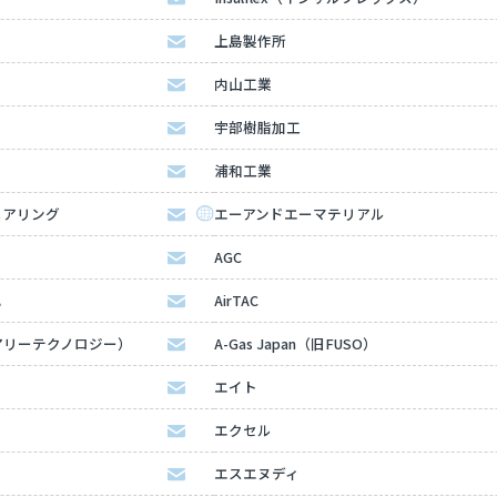
上島製作所
内山工業
宇部樹脂加工
浦和工業
ニアリング
エーアンドエーマテリアル
AGC
ハ
AirTAC
（エアリーテクノロジー）
A-Gas Japan（旧FUSO）
エイト
エクセル
エスエヌディ