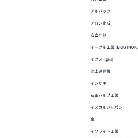
アルバック
アロン化成
安立計器
イーグル工業 (EKK) (NO
イグス (igus)
池上通信機
イシザキ
石田バルブ工業
イスカルジャパン
泉
イソライト工業