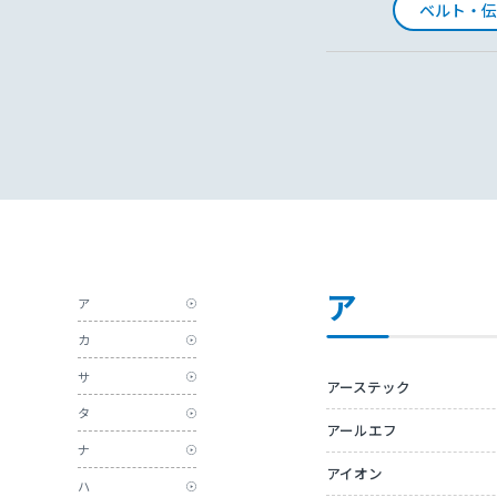
ベルト・伝
ア
ア
カ
サ
アーステック
タ
アールエフ
ナ
アイオン
ハ