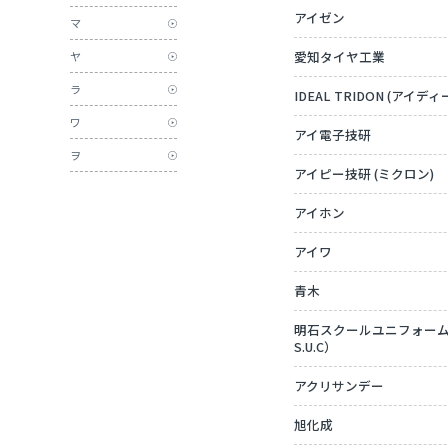
アイゼン
マ
愛知タイヤ工業
ヤ
ラ
IDEAL TRIDON (アイ
ワ
アイ電子技研
ヲ
アイピー技研 (ミクロン)
アイホン
アイワ
青木
明石スクールユニフォームカン
S.U.C）
アクリサンデー
旭化成