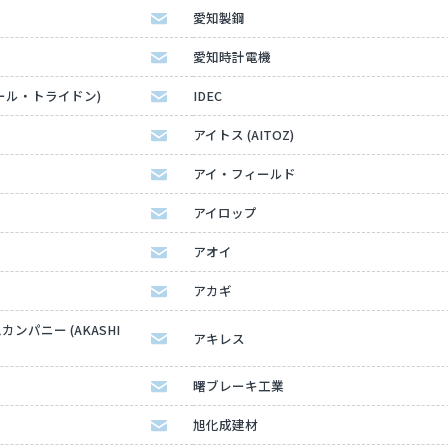
愛知製鋼
愛知時計電機
ディール・トライドン)
IDEC
アイトス (AITOZ)
アイ・フィールド
アイロップ
アオイ
アカギ
パニー (AKASHI
アキレス
曙ブレーキ工業
旭化成建材