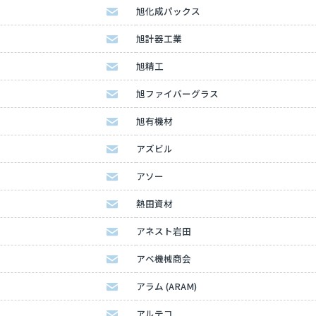
旭化成パックス
旭計器工業
旭精工
旭ファイバーグラス
旭有機材
アズビル
アソー
熱田資材
アネスト岩田
アベ機械商会
アラム (ARAM)
アルテコ