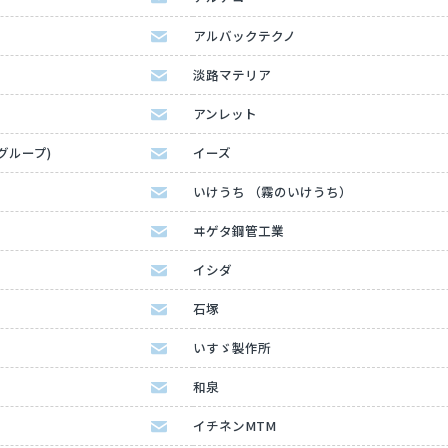
アルバックテクノ
淡路マテリア
アンレット
Kグループ)
イーズ
いけうち （霧のいけうち）
ヰゲタ鋼管工業
イシダ
石塚
いすゞ製作所
和泉
イチネンMTM