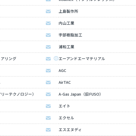
上島製作所
内山工業
宇部樹脂加工
浦和工業
ニアリング
エーアンドエーマテリアル
AGC
ハ
AirTAC
（エアリーテクノロジー）
A-Gas Japan（旧FUSO）
エイト
エクセル
エスエヌディ