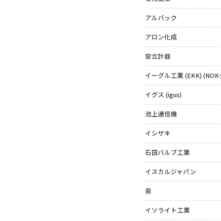
アルバック
アロン化成
安立計器
イーグル工業 (EKK) (NO
イグス (igus)
池上通信機
イシザキ
石田バルブ工業
イスカルジャパン
泉
イソライト工業