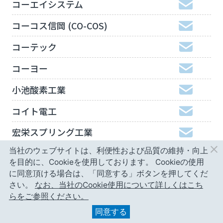
コーエイシステム
コーコス信岡 (CO-COS)
コーテック
コーヨー
小池酸素工業
コイト電工
宏栄スプリング工業
当社のウェブサイトは、利便性および品質の維持・向上
工機ホールディングスジャパン
を目的に、Cookieを使用しております。
Cookieの使用
弘進ゴム
に同意頂ける場合は、「同意する」ボタンを押してくだ
さい。
なお、当社のCookie使用について詳しくはこち
神津精機
らをご参照ください。
同意する
甲南精工