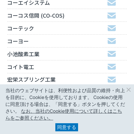
コーエイシステム
コーコス信岡 (CO-COS)
コーテック
コーヨー
小池酸素工業
コイト電工
宏栄スプリング工業
当社のウェブサイトは、利便性および品質の維持・向上
工機ホールディングスジャパン
を目的に、Cookieを使用しております。
Cookieの使用
弘進ゴム
に同意頂ける場合は、「同意する」ボタンを押してくだ
さい。
なお、当社のCookie使用について詳しくはこち
神津精機
らをご参照ください。
同意する
甲南精工