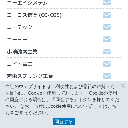
コーエイシステム
コーコス信岡 (CO-COS)
コーテック
コーヨー
小池酸素工業
コイト電工
宏栄スプリング工業
当社のウェブサイトは、利便性および品質の維持・向上
工機ホールディングスジャパン
を目的に、Cookieを使用しております。
Cookieの使用
弘進ゴム
に同意頂ける場合は、「同意する」ボタンを押してくだ
さい。
なお、当社のCookie使用について詳しくはこち
神津精機
らをご参照ください。
同意する
甲南精工