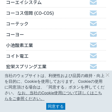
コーエイシステム
コーコス信岡 (CO-COS)
コーテック
コーヨー
小池酸素工業
コイト電工
宏栄スプリング工業
当社のウェブサイトは、利便性および品質の維持・向上
工機ホールディングスジャパン
を目的に、Cookieを使用しております。
Cookieの使用
弘進ゴム
に同意頂ける場合は、「同意する」ボタンを押してくだ
さい。
なお、当社のCookie使用について詳しくはこち
神津精機
らをご参照ください。
同意する
甲南精工