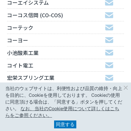
コーエイシステム
コーコス信岡 (CO-COS)
コーテック
コーヨー
小池酸素工業
コイト電工
宏栄スプリング工業
当社のウェブサイトは、利便性および品質の維持・向上
工機ホールディングスジャパン
を目的に、Cookieを使用しております。
Cookieの使用
弘進ゴム
に同意頂ける場合は、「同意する」ボタンを押してくだ
さい。
なお、当社のCookie使用について詳しくはこち
神津精機
らをご参照ください。
同意する
甲南精工