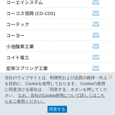
コーエイシステム
コーコス信岡 (CO-COS)
コーテック
コーヨー
小池酸素工業
コイト電工
宏栄スプリング工業
当社のウェブサイトは、利便性および品質の維持・向上
工機ホールディングスジャパン
を目的に、Cookieを使用しております。
Cookieの使用
弘進ゴム
に同意頂ける場合は、「同意する」ボタンを押してくだ
さい。
なお、当社のCookie使用について詳しくはこち
神津精機
らをご参照ください。
同意する
甲南精工