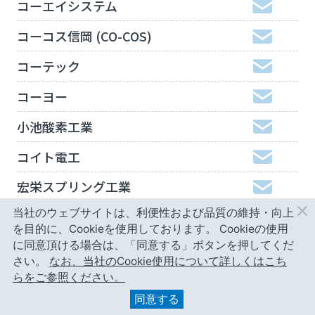
コーエイシステム
コーコス信岡 (CO-COS)
コーテック
コーヨー
小池酸素工業
コイト電工
宏栄スプリング工業
当社のウェブサイトは、利便性および品質の維持・向上
工機ホールディングスジャパン
を目的に、Cookieを使用しております。
Cookieの使用
弘進ゴム
に同意頂ける場合は、「同意する」ボタンを押してくだ
さい。
なお、当社のCookie使用について詳しくはこち
神津精機
らをご参照ください。
同意する
甲南精工