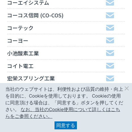
コーエイシステム
コーコス信岡 (CO-COS)
コーテック
コーヨー
小池酸素工業
コイト電工
宏栄スプリング工業
当社のウェブサイトは、利便性および品質の維持・向上
工機ホールディングスジャパン
を目的に、Cookieを使用しております。
Cookieの使用
弘進ゴム
に同意頂ける場合は、「同意する」ボタンを押してくだ
さい。
なお、当社のCookie使用について詳しくはこち
神津精機
らをご参照ください。
同意する
甲南精工