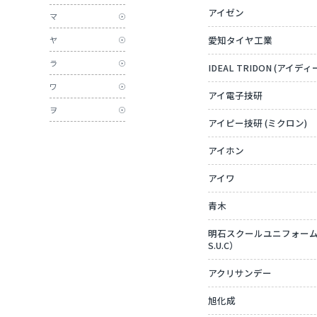
アイゼン
マ
愛知タイヤ工業
ヤ
ラ
IDEAL TRIDON (アイ
ワ
アイ電子技研
ヲ
アイピー技研 (ミクロン)
アイホン
アイワ
青木
明石スクールユニフォームカン
S.U.C）
アクリサンデー
旭化成