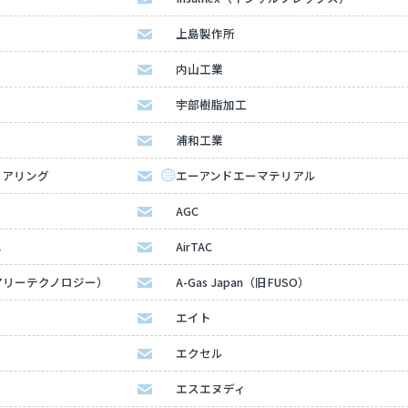
上島製作所
内山工業
宇部樹脂加工
浦和工業
ニアリング
エーアンドエーマテリアル
AGC
ハ
AirTAC
（エアリーテクノロジー）
A-Gas Japan（旧FUSO）
エイト
エクセル
エスエヌディ