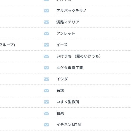
アルバックテクノ
淡路マテリア
アンレット
Kグループ)
イーズ
いけうち （霧のいけうち）
ヰゲタ鋼管工業
イシダ
石塚
いすゞ製作所
和泉
イチネンMTM