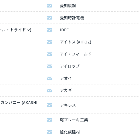
愛知製鋼
愛知時計電機
ディール・トライドン)
IDEC
アイトス (AITOZ)
アイ・フィールド
アイロップ
アオイ
アカギ
パニー (AKASHI
アキレス
曙ブレーキ工業
旭化成建材