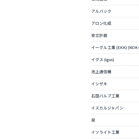
アルバック
アロン化成
安立計器
イーグル工業 (EKK) (NO
イグス (igus)
池上通信機
イシザキ
石田バルブ工業
イスカルジャパン
泉
イソライト工業