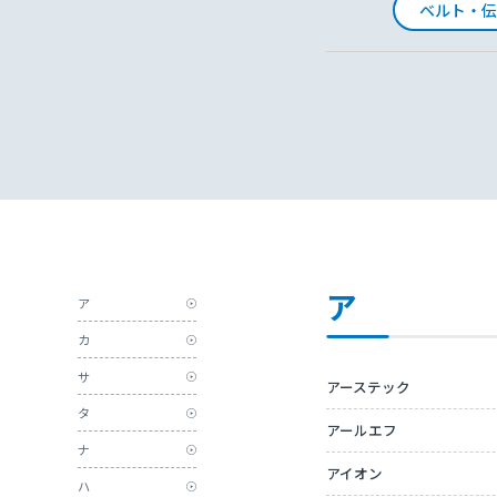
ベルト・伝
ア
ア
カ
サ
アーステック
タ
アールエフ
ナ
アイオン
ハ