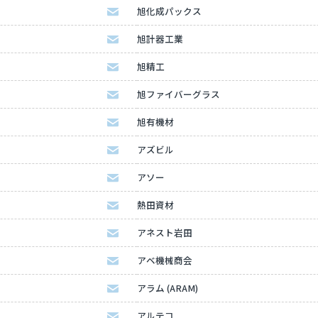
旭化成パックス
旭計器工業
旭精工
旭ファイバーグラス
旭有機材
アズビル
アソー
熱田資材
アネスト岩田
アベ機械商会
アラム (ARAM)
アルテコ