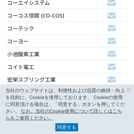
コーエイシステム
コーコス信岡 (CO-COS)
コーテック
コーヨー
小池酸素工業
コイト電工
宏栄スプリング工業
当社のウェブサイトは、利便性および品質の維持・向上
工機ホールディングスジャパン
を目的に、Cookieを使用しております。
Cookieの使用
弘進ゴム
に同意頂ける場合は、「同意する」ボタンを押してくだ
さい。
なお、当社のCookie使用について詳しくはこち
神津精機
らをご参照ください。
同意する
甲南精工