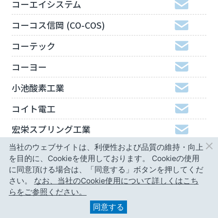
コーエイシステム
コーコス信岡 (CO-COS)
コーテック
コーヨー
小池酸素工業
コイト電工
宏栄スプリング工業
当社のウェブサイトは、利便性および品質の維持・向上
工機ホールディングスジャパン
を目的に、Cookieを使用しております。
Cookieの使用
弘進ゴム
に同意頂ける場合は、「同意する」ボタンを押してくだ
さい。
なお、当社のCookie使用について詳しくはこち
神津精機
らをご参照ください。
同意する
甲南精工