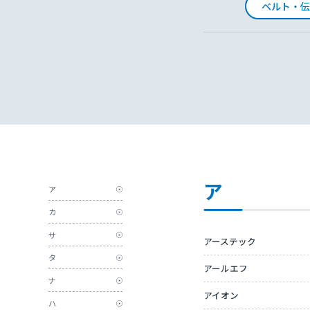
ベルト・伝
ア
ア
カ
サ
アーステック
タ
アールエフ
ナ
アイオン
ハ