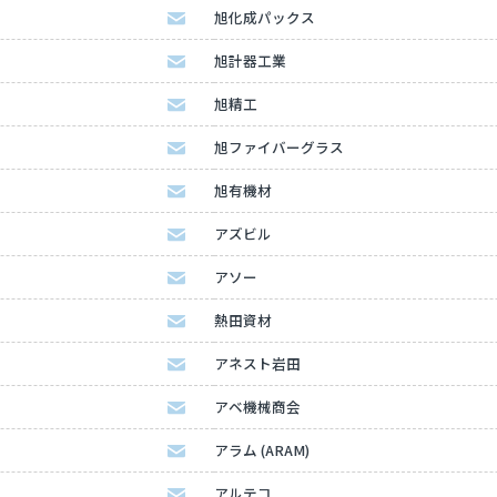
旭化成パックス
旭計器工業
旭精工
旭ファイバーグラス
旭有機材
アズビル
アソー
熱田資材
アネスト岩田
アベ機械商会
アラム (ARAM)
アルテコ