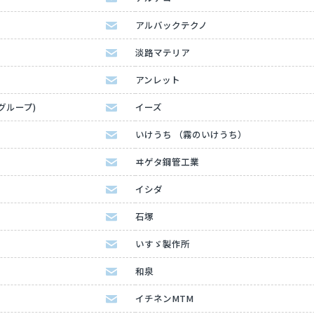
アルバックテクノ
淡路マテリア
アンレット
Kグループ)
イーズ
いけうち （霧のいけうち）
ヰゲタ鋼管工業
イシダ
石塚
いすゞ製作所
和泉
イチネンMTM