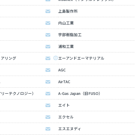
上島製作所
内山工業
宇部樹脂加工
浦和工業
ニアリング
エーアンドエーマテリアル
AGC
ハ
AirTAC
（エアリーテクノロジー）
A-Gas Japan（旧FUSO）
エイト
エクセル
エスエヌディ