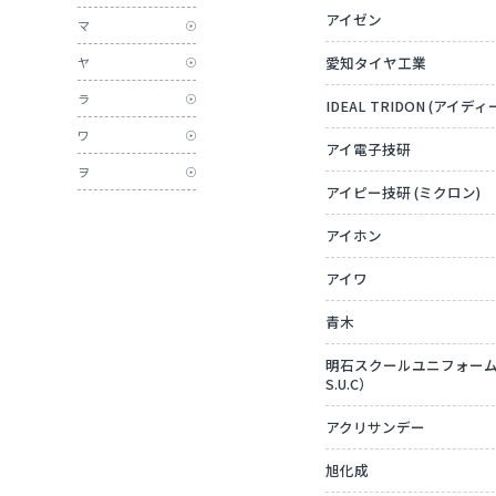
アイゼン
マ
愛知タイヤ工業
ヤ
ラ
IDEAL TRIDON (アイ
ワ
アイ電子技研
ヲ
アイピー技研 (ミクロン)
アイホン
アイワ
青木
明石スクールユニフォームカン
S.U.C）
アクリサンデー
旭化成