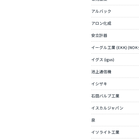
アルバック
アロン化成
安立計器
イーグル工業 (EKK) (NO
イグス (igus)
池上通信機
イシザキ
石田バルブ工業
イスカルジャパン
泉
イソライト工業