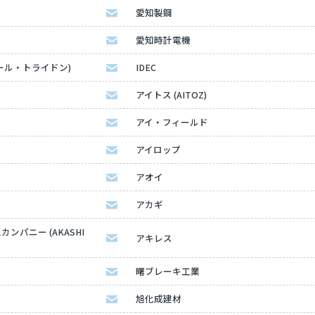
愛知製鋼
愛知時計電機
ディール・トライドン)
IDEC
アイトス (AITOZ)
アイ・フィールド
アイロップ
アオイ
アカギ
パニー (AKASHI
アキレス
曙ブレーキ工業
旭化成建材