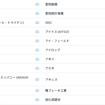
愛知製鋼
愛知時計電機
ディール・トライドン)
IDEC
アイトス (AITOZ)
アイ・フィールド
アイロップ
アオイ
アカギ
パニー (AKASHI
アキレス
曙ブレーキ工業
旭化成建材