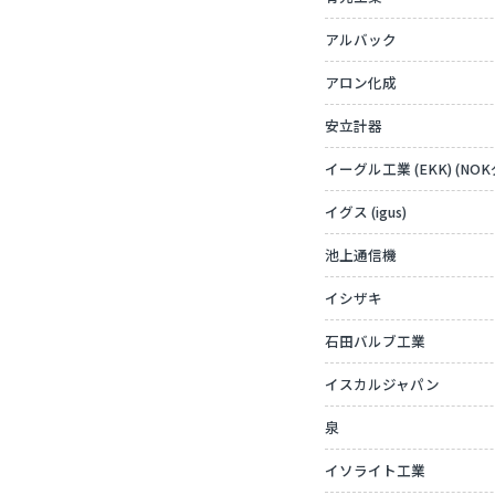
アルバック
アロン化成
安立計器
イーグル工業 (EKK) (NO
イグス (igus)
池上通信機
イシザキ
石田バルブ工業
イスカルジャパン
泉
イソライト工業