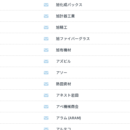
旭化成パックス
旭計器工業
旭精工
旭ファイバーグラス
旭有機材
アズビル
アソー
熱田資材
アネスト岩田
アベ機械商会
アラム (ARAM)
アルテコ