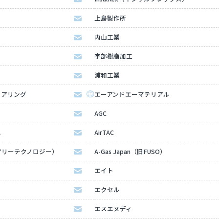
上島製作所
内山工業
宇部樹脂加工
浦和工業
ニアリング
エーアンドエーマテリアル
AGC
ハ
AirTAC
（エアリーテクノロジー）
A-Gas Japan（旧FUSO）
エイト
エクセル
エスエヌディ