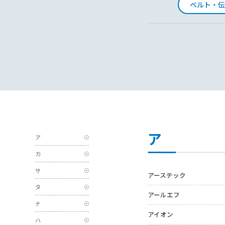
ベルト・伝
ア
ア
カ
サ
アーステック
タ
アールエフ
ナ
アイオン
ハ