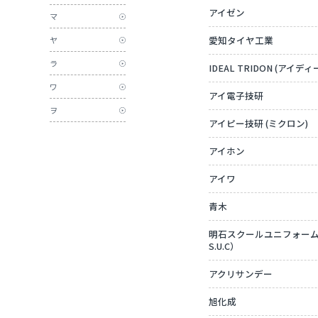
アイゼン
マ
愛知タイヤ工業
ヤ
ラ
IDEAL TRIDON (アイ
ワ
アイ電子技研
ヲ
アイピー技研 (ミクロン)
アイホン
アイワ
青木
明石スクールユニフォームカン
S.U.C）
アクリサンデー
旭化成