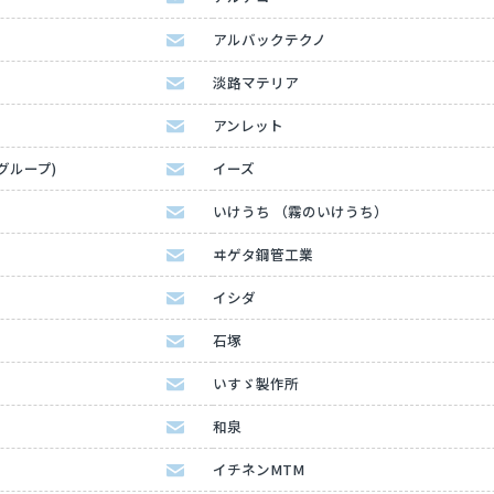
アルバックテクノ
淡路マテリア
アンレット
Kグループ)
イーズ
いけうち （霧のいけうち）
ヰゲタ鋼管工業
イシダ
石塚
いすゞ製作所
和泉
イチネンMTM