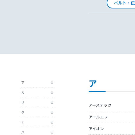
ベルト・伝
ア
ア
カ
サ
アーステック
タ
アールエフ
ナ
アイオン
ハ