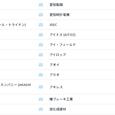
愛知製鋼
愛知時計電機
ディール・トライドン)
IDEC
アイトス (AITOZ)
アイ・フィールド
アイロップ
アオイ
アカギ
パニー (AKASHI
アキレス
曙ブレーキ工業
旭化成建材