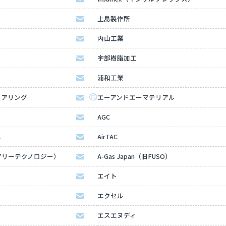
上島製作所
内山工業
宇部樹脂加工
浦和工業
ニアリング
エーアンドエーマテリアル
AGC
ハ
AirTAC
（エアリーテクノロジー）
A-Gas Japan（旧FUSO）
エイト
エクセル
エスエヌディ