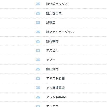
旭化成パックス
旭計器工業
旭精工
旭ファイバーグラス
旭有機材
アズビル
アソー
熱田資材
アネスト岩田
アベ機械商会
アラム (ARAM)
アルテコ