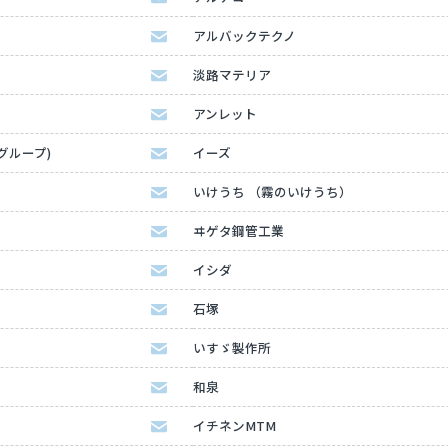
アルバックテクノ
淡路マテリア
アンレット
Kグループ)
イーズ
いけうち （霧のいけうち）
ヰゲタ鋼管工業
イシダ
石塚
いすゞ製作所
和泉
イチネンMTM