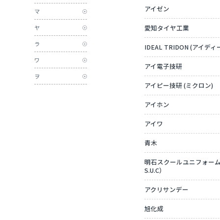
アイゼン
マ
愛知タイヤ工業
ヤ
ラ
IDEAL TRIDON (アイ
ワ
アイ電子技研
ヲ
アイピー技研 (ミクロン)
アイホン
アイワ
青木
明石スクールユニフォームカン
S.U.C）
アクリサンデー
旭化成