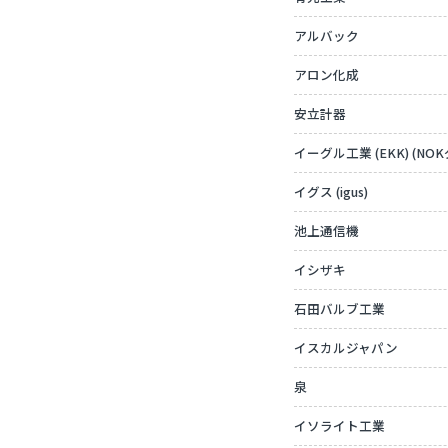
アルバック
アロン化成
安立計器
イーグル工業 (EKK) (NO
イグス (igus)
池上通信機
イシザキ
石田バルブ工業
イスカルジャパン
泉
イソライト工業