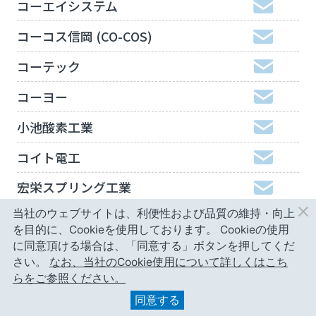
コーエイシステム
コーコス信岡 (CO-COS)
コーテック
コーヨー
小池酸素工業
コイト電工
宏栄スプリング工業
当社のウェブサイトは、利便性および品質の維持・向上
工機ホールディングスジャパン
を目的に、Cookieを使用しております。
Cookieの使用
弘進ゴム
に同意頂ける場合は、「同意する」ボタンを押してくだ
さい。
なお、当社のCookie使用について詳しくはこち
神津精機
らをご参照ください。
同意する
甲南精工