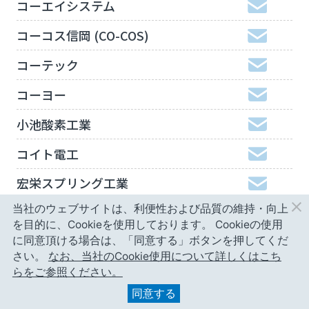
コーエイシステム
コーコス信岡 (CO-COS)
コーテック
コーヨー
小池酸素工業
コイト電工
宏栄スプリング工業
当社のウェブサイトは、利便性および品質の維持・向上
工機ホールディングスジャパン
を目的に、Cookieを使用しております。
Cookieの使用
弘進ゴム
に同意頂ける場合は、「同意する」ボタンを押してくだ
さい。
なお、当社のCookie使用について詳しくはこち
神津精機
らをご参照ください。
同意する
甲南精工