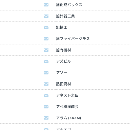
旭化成パックス
旭計器工業
旭精工
旭ファイバーグラス
旭有機材
アズビル
アソー
熱田資材
アネスト岩田
アベ機械商会
アラム (ARAM)
アルテコ