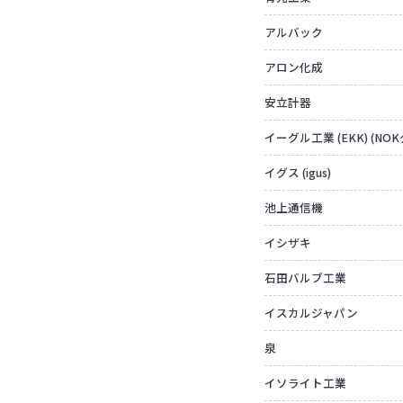
アルバック
アロン化成
安立計器
イーグル工業 (EKK) (NO
イグス (igus)
池上通信機
イシザキ
石田バルブ工業
イスカルジャパン
泉
イソライト工業