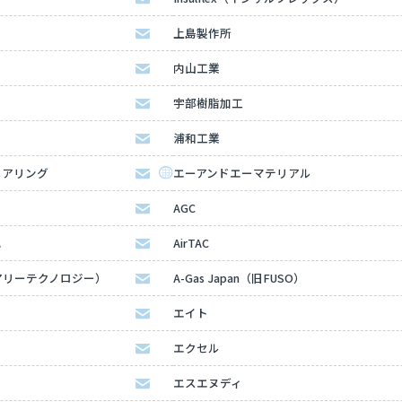
上島製作所
内山工業
宇部樹脂加工
浦和工業
ニアリング
エーアンドエーマテリアル
AGC
ハ
AirTAC
（エアリーテクノロジー）
A-Gas Japan（旧FUSO）
エイト
エクセル
エスエヌディ