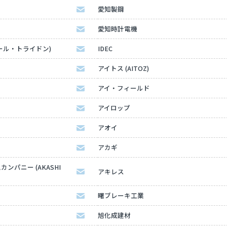
愛知製鋼
愛知時計電機
ディール・トライドン)
IDEC
アイトス (AITOZ)
アイ・フィールド
アイロップ
アオイ
アカギ
パニー (AKASHI
アキレス
曙ブレーキ工業
旭化成建材