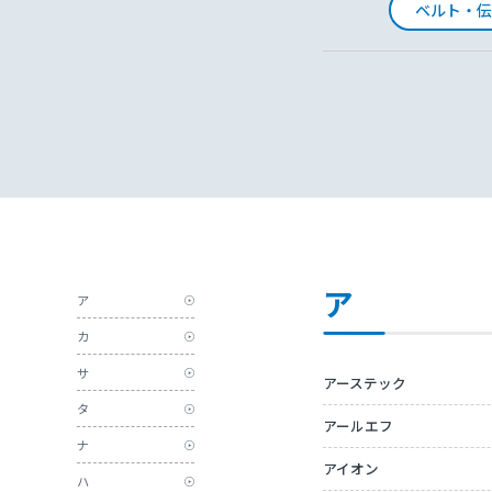
ベルト・伝
ア
ア
カ
サ
アーステック
タ
アールエフ
ナ
アイオン
ハ