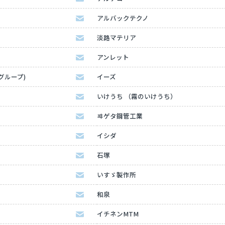
アルバックテクノ
淡路マテリア
アンレット
Kグループ)
イーズ
いけうち （霧のいけうち）
ヰゲタ鋼管工業
イシダ
石塚
いすゞ製作所
和泉
イチネンMTM