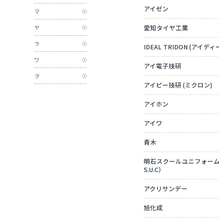
アイゼン
マ
愛知タイヤ工業
ヤ
ラ
IDEAL TRIDON (アイ
ワ
アイ電子技研
ヲ
アイピー技研 (ミクロン)
アイホン
アイワ
青木
明石スクールユニフォームカン
S.U.C）
アクリサンデー
旭化成