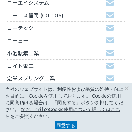
コーエイシステム
コーコス信岡 (CO-COS)
コーテック
コーヨー
小池酸素工業
コイト電工
宏栄スプリング工業
当社のウェブサイトは、利便性および品質の維持・向上
工機ホールディングスジャパン
を目的に、Cookieを使用しております。
Cookieの使用
弘進ゴム
に同意頂ける場合は、「同意する」ボタンを押してくだ
さい。
なお、当社のCookie使用について詳しくはこち
神津精機
らをご参照ください。
同意する
甲南精工