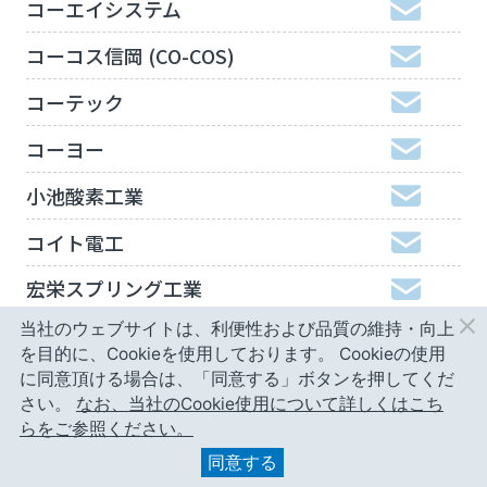
コーエイシステム
コーコス信岡 (CO-COS)
コーテック
コーヨー
小池酸素工業
コイト電工
宏栄スプリング工業
当社のウェブサイトは、利便性および品質の維持・向上
工機ホールディングスジャパン
を目的に、Cookieを使用しております。
Cookieの使用
弘進ゴム
に同意頂ける場合は、「同意する」ボタンを押してくだ
さい。
なお、当社のCookie使用について詳しくはこち
神津精機
らをご参照ください。
同意する
甲南精工